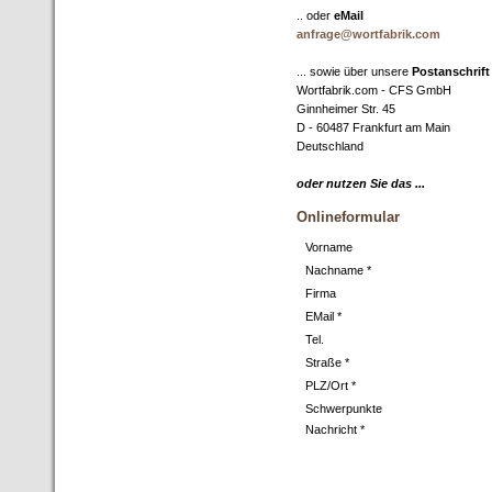
.. oder
eMail
anfrage@wortfabrik.com
... sowie über unsere
Postanschrift
Wortfabrik.com - CFS GmbH
Ginnheimer Str. 45
D - 60487 Frankfurt am Main
Deutschland
oder nutzen Sie das ...
Onlineformular
Vorname
Nachname *
Firma
EMail *
Tel.
Straße *
PLZ/Ort *
Schwerpunkte
Nachricht *