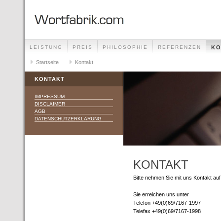
LEISTUNG
PREIS
PHILOSOPHIE
REFERENZEN
KO
Startseite
Kontakt
KONTAKT
IMPRESSUM
DISCLAIMER
AGB
DATENSCHUTZERKLÄRUNG
KONTAKT
Bitte nehmen Sie mit uns Kontakt auf
Sie erreichen uns unter
Telefon +49(0)69/7167-1997
Telefax +49(0)69/7167-1998