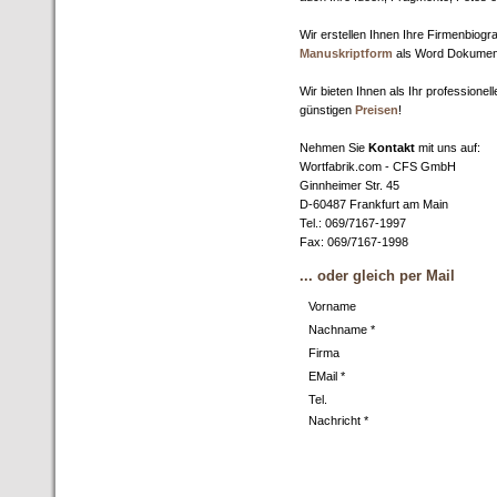
Wir erstellen Ihnen Ihre Firmenbiogr
Manuskriptform
als Word Dokument
Wir bieten Ihnen als Ihr professionel
günstigen
Preisen
!
Nehmen Sie
Kontakt
mit uns auf:
Wortfabrik.com - CFS GmbH
Ginnheimer Str. 45
D-60487 Frankfurt am Main
Tel.: 069/7167-1997
Fax: 069/7167-1998
... oder gleich per Mail
Vorname
Nachname *
Firma
EMail *
Tel.
Nachricht *