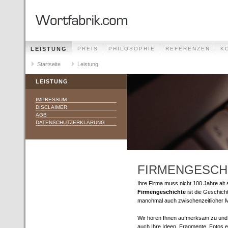
LEISTUNG
PREIS
PHILOSOPHIE
REFERENZEN
K
Startseite
Leistung
LEISTUNG
IMPRESSUM
DISCLAIMER
AGB
DATENSCHUTZERKLÄRUNG
FIRMENGESCH
Ihre Firma muss nicht 100 Jahre alt
Firmengeschichte
ist die Geschich
manchmal auch zwischenzeitlicher M
Wir hören Ihnen aufmerksam zu und 
auch Ihre Ideen, Fragmente, Fotos e